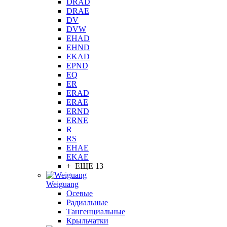
DRAD
DRAE
DV
DVW
EHAD
EHND
EKAD
EPND
EQ
ER
ERAD
ERAE
ERND
ERNE
R
RS
EHAE
EKAE
+ ЕЩЕ 13
Weiguang
Осевые
Радиальные
Тангенциальные
Крыльчатки