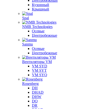
Центробежный
Кухонный
Крышный
Spal
NMB Technologies
Осевые
Центробежные
Sanmu
Осевые
Центробежные
Вентиляторы VM
VM SYD
VM SYT
VM SYQ
Rosenberg
DH
DHAD
DHW
DQ
DR