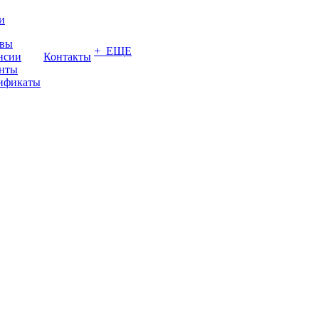
и
вы
+ ЕЩЕ
нсии
Контакты
нты
ификаты