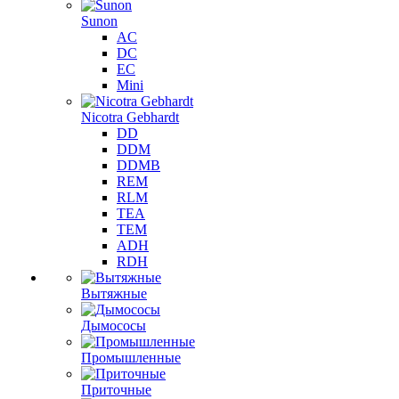
Sunon
AC
DC
EC
Mini
Nicotra Gebhardt
DD
DDM
DDMB
REM
RLM
TEA
TEM
ADH
RDH
Вытяжные
Дымососы
Промышленные
Приточные