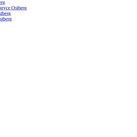
erg
пусе Ostberg
tberg
tberg