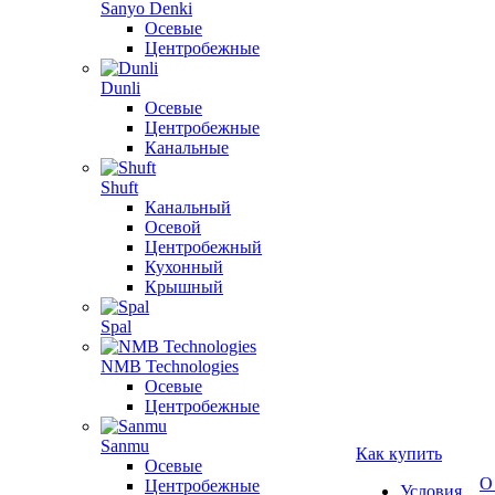
Sanyo Denki
Осевые
Центробежные
Dunli
Осевые
Центробежные
Канальные
Shuft
Канальный
Осевой
Центробежный
Кухонный
Крышный
Spal
NMB Technologies
Осевые
Центробежные
Sanmu
Как купить
Осевые
О
Центробежные
Условия