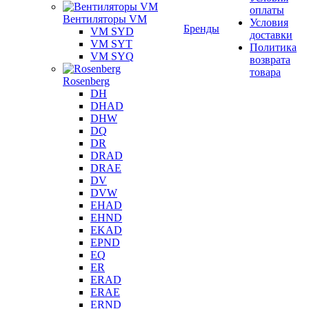
оплаты
Вентиляторы VM
Условия
Бренды
VM SYD
доставки
VM SYT
Политика
VM SYQ
возврата
товара
Rosenberg
DH
DHAD
DHW
DQ
DR
DRAD
DRAE
DV
DVW
EHAD
EHND
EKAD
EPND
EQ
ER
ERAD
ERAE
ERND