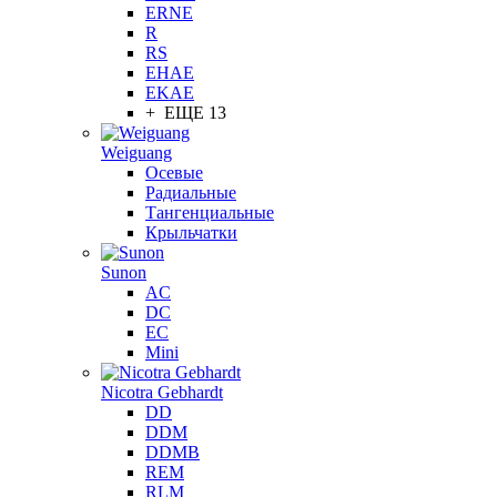
ERNE
R
RS
EHAE
EKAE
+ ЕЩЕ 13
Weiguang
Осевые
Радиальные
Тангенциальные
Крыльчатки
Sunon
AC
DC
EC
Mini
Nicotra Gebhardt
DD
DDM
DDMB
REM
RLM