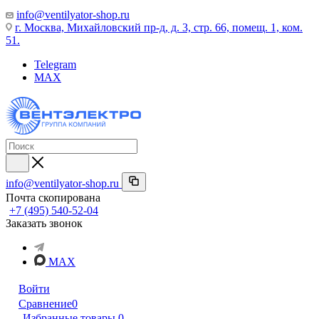
info@ventilyator-shop.ru
г. Москва, Михайловский пр-д, д. 3, cтр. 66, помещ. 1, ком.
51.
Telegram
MAX
info@ventilyator-shop.ru
Почта скопирована
+7 (495) 540-52-04
Заказать звонок
MAX
Войти
Сравнение
0
Избранные товары
0