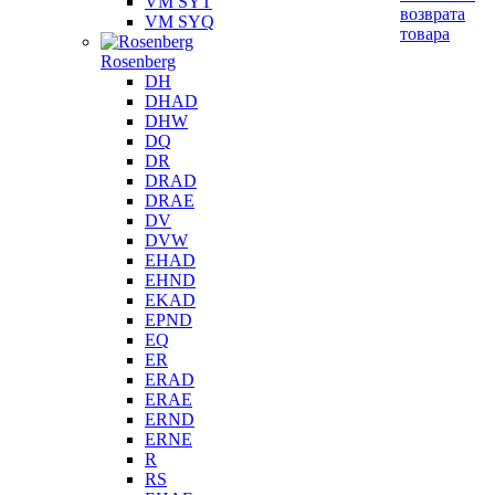
VM SYT
возврата
VM SYQ
товара
Rosenberg
DH
DHAD
DHW
DQ
DR
DRAD
DRAE
DV
DVW
EHAD
EHND
EKAD
EPND
EQ
ER
ERAD
ERAE
ERND
ERNE
R
RS