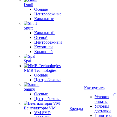
Dunli
Осевые
Центробежные
Канальные
Shuft
Канальный
Осевой
Центробежный
Кухонный
Крышный
Spal
NMB Technologies
Осевые
Центробежные
Как купить
Sanmu
Осевые
О
Условия
Центробежные
оплаты
Условия
Вентиляторы VM
Бренды
доставки
VM SYD
Политика