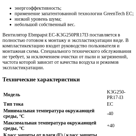
энергоэффективность;
применение запатентованной технологии GreenTech EC;
низкий уровень шума;
небольшой собственный вес.
Вентилятор Ebmpapst ЕС-K3G250PR17I3 поставляется в
полностью готовом к монтажу и экспластикуатации виде. В
компластикектацию входит руководство пользователя и
монтажная схема. Специального технического обслуживания
не требует, за исключением очистки от пыли и загрязнений,
частота которой зависит от качества воздуха и режимов
экспластикуатации.
Технические характеристики
K3G250-
Модель
PR17-I3
Тип тока
EC
Минимальная температура окружающей
-40
среды, °C
Максимальная температура окружающей
+40
среды, °C
Класс защиты от влаги (F) / класс защиты