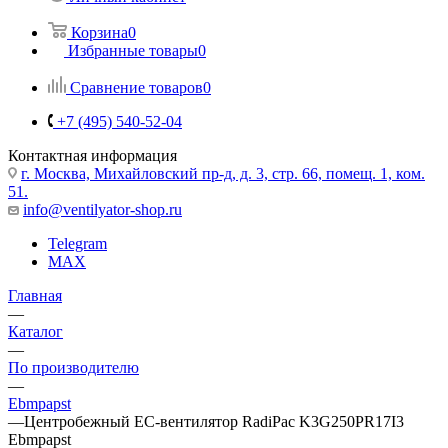
Корзина
0
Избранные товары
0
Сравнение товаров
0
+7 (495) 540-52-04
Контактная информация
г. Москва, Михайловский пр-д, д. 3, cтр. 66, помещ. 1, ком.
51.
info@ventilyator-shop.ru
Telegram
MAX
Главная
—
Каталог
—
По производителю
—
Ebmpapst
—
Центробежный ЕС-вентилятор RadiPac K3G250PR17I3
Ebmpapst