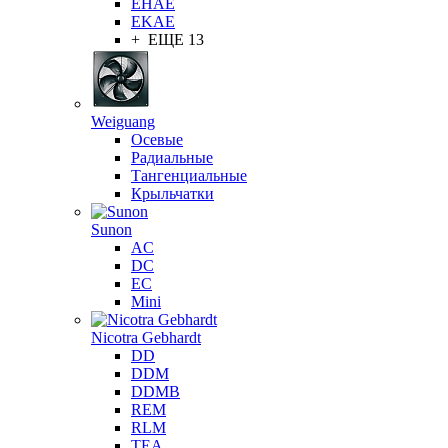
EHAE
EKAE
+ ЕЩЕ 13
Weiguang
Осевые
Радиальные
Тангенциальные
Крыльчатки
Sunon
AC
DC
EC
Mini
Nicotra Gebhardt
DD
DDM
DDMB
REM
RLM
TEA