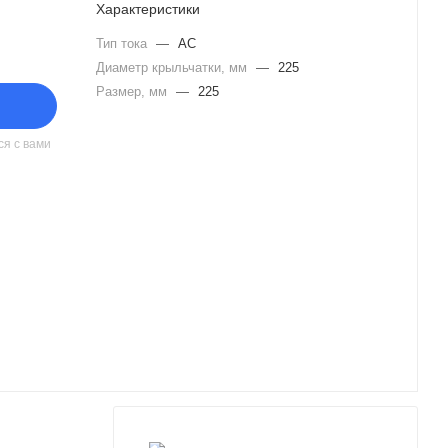
Характеристики
Тип тока
—
AC
Диаметр крыльчатки, мм
—
225
Размер, мм
—
225
я с вами