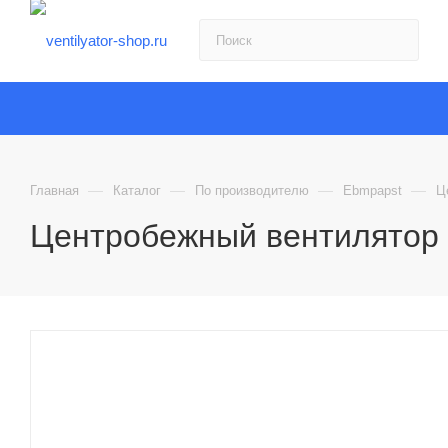
—
—
—
—
Главная
Каталог
По производителю
Ebmpapst
Ц
Центробежный вентилятор