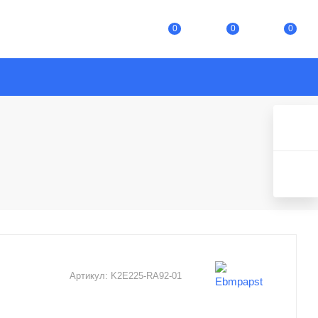
0
0
0
Артикул:
K2E225-RA92-01