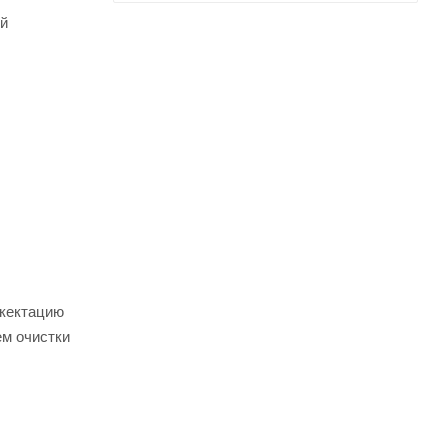
ой
икектацию
ем очистки