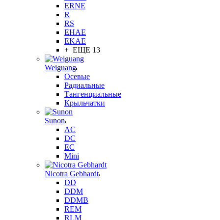
ERNE
R
RS
EHAE
EKAE
+ ЕЩЕ 13
Weiguang
Осевые
Радиальные
Тангенциальные
Крыльчатки
Sunon
AC
DC
EC
Mini
Nicotra Gebhardt
DD
DDM
DDMB
REM
RLM