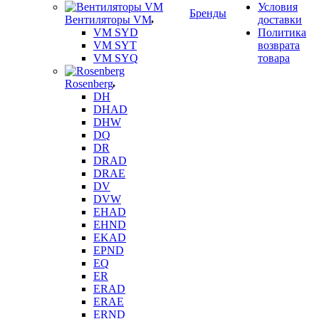
Условия
Бренды
Вентиляторы VM
доставки
VM SYD
Политика
VM SYT
возврата
VM SYQ
товара
Rosenberg
DH
DHAD
DHW
DQ
DR
DRAD
DRAE
DV
DVW
EHAD
EHND
EKAD
EPND
EQ
ER
ERAD
ERAE
ERND