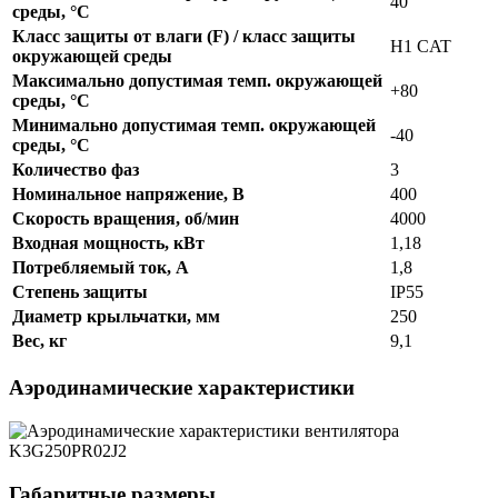
40
среды, °C
Класс защиты от влаги (F) / класс защиты
H1 CAT
окружающей среды
Максимально допустимая темп. окружающей
+80
среды, °C
Минимально допустимая темп. окружающей
-40
среды, °C
Количество фаз
3
Номинальное напряжение, В
400
Скорость вращения, об/мин
4000
Входная мощность, кВт
1,18
Потребляемый ток, А
1,8
Степень защиты
IP55
Диаметр крыльчатки, мм
250
Вес, кг
9,1
Аэродинамические характеристики
Габаритные размеры