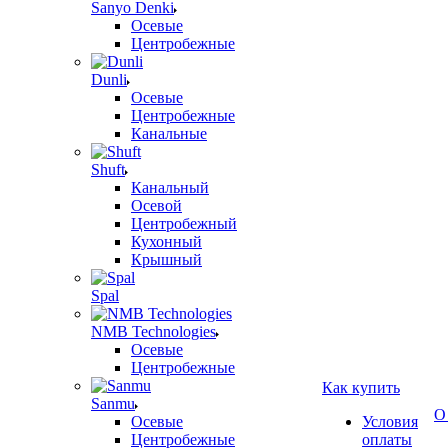
Sanyo Denki
Осевые
Центробежные
Dunli
Осевые
Центробежные
Канальные
Shuft
Канальный
Осевой
Центробежный
Кухонный
Крышный
Spal
NMB Technologies
Осевые
Центробежные
Как купить
Sanmu
О
Осевые
Условия
Центробежные
оплаты