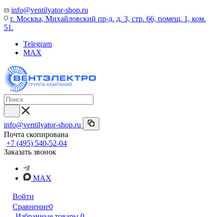
info@ventilyator-shop.ru
г. Москва, Михайловский пр-д, д. 3, cтр. 66, помещ. 1, ком.
51.
Telegram
MAX
info@ventilyator-shop.ru
Почта скопирована
+7 (495) 540-52-04
Заказать звонок
MAX
Войти
Сравнение
0
Избранные товары
0