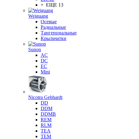
+ ЕЩЕ 13
Weiguang
Осевые
Радиальные
Тангенциальные
Крыльчатки
Sunon
AC
DC
EC
Mini
Nicotra Gebhardt
DD
DDM
DDMB
REM
RLM
TEA
TEM