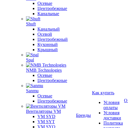
Осевые
Центробежные
Канальные
Shuft
Канальный
Осевой
Центробежный
Кухонный
Крышный
Spal
NMB Technologies
Осевые
Центробежные
Sanmu
Как купить
Осевые
О
Центробежные
Условия
оплаты
Вентиляторы VM
Условия
Бренды
VM SYD
доставки
VM SYT
Политика
VM SYQ