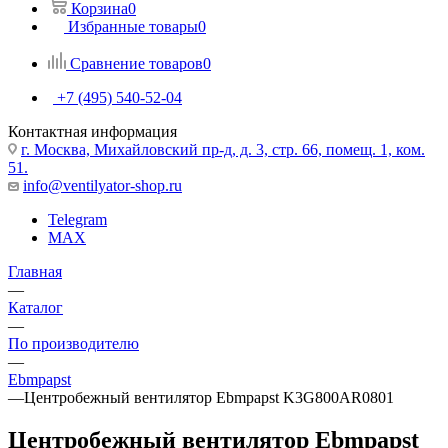
Корзина
0
Избранные товары
0
Сравнение товаров
0
+7 (495) 540-52-04
Контактная информация
г. Москва, Михайловский пр-д, д. 3, cтр. 66, помещ. 1, ком.
51.
info@ventilyator-shop.ru
Telegram
MAX
Главная
—
Каталог
—
По производителю
—
Ebmpapst
—
Центробежный вентилятор Ebmpapst K3G800AR0801
Центробежный вентилятор Ebmpapst