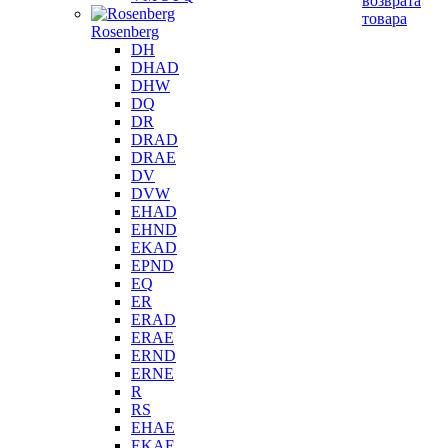
возврата
товара
Rosenberg
DH
DHAD
DHW
DQ
DR
DRAD
DRAE
DV
DVW
EHAD
EHND
EKAD
EPND
EQ
ER
ERAD
ERAE
ERND
ERNE
R
RS
EHAE
EKAE