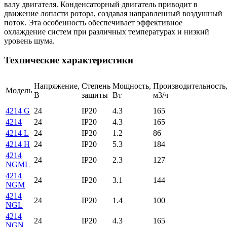
валу двигателя. Конденсаторный двигатель приводит в
движение лопасти ротора, создавая направленный воздушный
поток. Эта особенность обеспечивает эффективное
охлаждение систем при различных температурах и низкий
уровень шума.
Технические характеристики
Напряжение,
Степень
Мощность,
Производительность
Модель
В
защиты
Вт
м3/ч
4214 G
24
IP20
4.3
165
4214
24
IP20
4.3
165
4214 L
24
IP20
1.2
86
4214 H
24
IP20
5.3
184
4214
24
IP20
2.3
127
NGML
4214
24
IP20
3.1
144
NGM
4214
24
IP20
1.4
100
NGL
4214
24
IP20
4.3
165
NGN