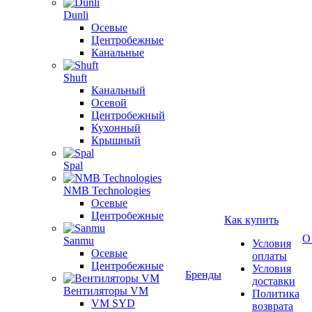
Dunli
Осевые
Центробежные
Канальные
Shuft
Канальный
Осевой
Центробежный
Кухонный
Крышный
Spal
NMB Technologies
Осевые
Центробежные
Как купить
О
Sanmu
Условия
Осевые
оплаты
Центробежные
Условия
Бренды
доставки
Вентиляторы VM
Политика
VM SYD
возврата