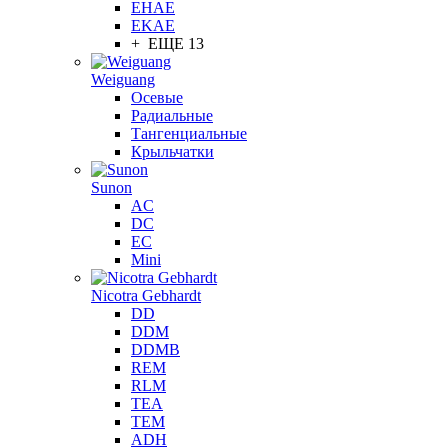
EHAE
EKAE
+ ЕЩЕ 13
Weiguang
Осевые
Радиальные
Тангенциальные
Крыльчатки
Sunon
AC
DC
EC
Mini
Nicotra Gebhardt
DD
DDM
DDMB
REM
RLM
TEA
TEM
ADH