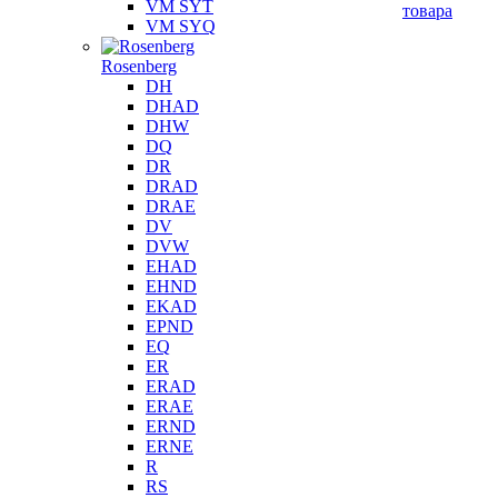
VM SYT
товара
VM SYQ
Rosenberg
DH
DHAD
DHW
DQ
DR
DRAD
DRAE
DV
DVW
EHAD
EHND
EKAD
EPND
EQ
ER
ERAD
ERAE
ERND
ERNE
R
RS