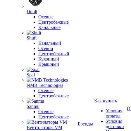
Dunli
Осевые
Центробежные
Канальные
Shuft
Канальный
Осевой
Центробежный
Кухонный
Крышный
Spal
NMB Technologies
Осевые
Центробежные
Как купить
Sanmu
О
Условия
Осевые
оплаты
Центробежные
Условия
Бренды
доставки
Вентиляторы VM