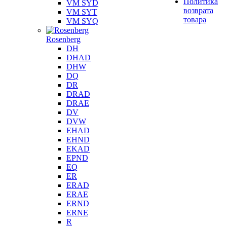
Политика
VM SYD
возврата
VM SYT
товара
VM SYQ
Rosenberg
DH
DHAD
DHW
DQ
DR
DRAD
DRAE
DV
DVW
EHAD
EHND
EKAD
EPND
EQ
ER
ERAD
ERAE
ERND
ERNE
R