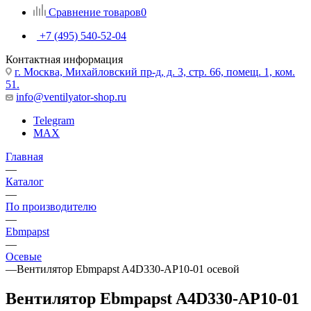
Сравнение товаров
0
+7 (495) 540-52-04
Контактная информация
г. Москва, Михайловский пр-д, д. 3, cтр. 66, помещ. 1, ком.
51.
info@ventilyator-shop.ru
Telegram
MAX
Главная
—
Каталог
—
По производителю
—
Ebmpapst
—
Осевые
—
Вентилятор Ebmpapst A4D330-AP10-01 осевой
Вентилятор Ebmpapst A4D330-AP10-01