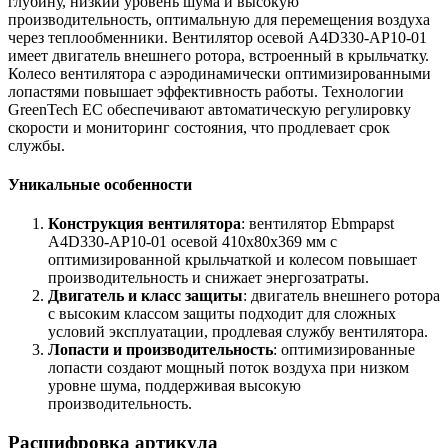
глубину, низкий уровень шума и высокую
производительность, оптимальную для перемещения воздуха
через теплообменники. Вентилятор осевой A4D330-AP10-01
имеет двигатель внешнего ротора, встроенный в крыльчатку.
Колесо вентилятора с аэродинамически оптимизированными
лопастями повышает эффективность работы. Технологии
GreenTech EC обеспечивают автоматическую регулировку
скорости и мониторинг состояния, что продлевает срок
службы.
Уникальные особенности
Конструкция вентилятора
: вентилятор Ebmpapst
A4D330-AP10-01 осевой 410х80х369 мм с
оптимизированной крыльчаткой и колесом повышает
производительность и снижает энергозатраты.
Двигатель и класс защиты
: двигатель внешнего ротора
с высоким классом защиты подходит для сложных
условий эксплуатации, продлевая службу вентилятора.
Лопасти и производительность
: оптимизированные
лопасти создают мощный поток воздуха при низком
уровне шума, поддерживая высокую
производительность.
Расшифровка артикула