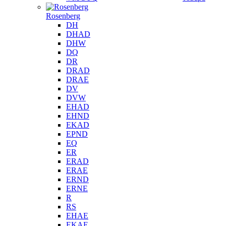
Rosenberg
DH
DHAD
DHW
DQ
DR
DRAD
DRAE
DV
DVW
EHAD
EHND
EKAD
EPND
EQ
ER
ERAD
ERAE
ERND
ERNE
R
RS
EHAE
EKAE