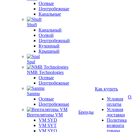
Осевые
Центробежные
Канальные
Shuft
Канальный
Осевой
Центробежный
Кухонный
Крышный
Spal
NMB Technologies
Осевые
Центробежные
Как купить
Sanmu
О
Осевые
Условия
Центробежные
оплаты
Условия
Бренды
Вентиляторы VM
доставки
VM SYD
Политика
VM SYT
возврата
VM SYQ
товара