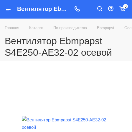
0
Вентилятор Ebmpapst S4E250-AE32-02 осевой купить с доставкой по России
—
—
—
—
Главная
Каталог
По производителю
Ebmpapst
Осе
Вентилятор Ebmpapst
S4E250-AE32-02 осевой