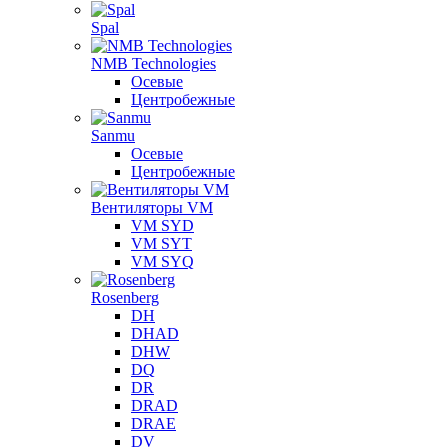
Spal
NMB Technologies
Осевые
Центробежные
Sanmu
Осевые
Центробежные
Вентиляторы VM
VM SYD
VM SYT
VM SYQ
Rosenberg
DH
DHAD
DHW
DQ
DR
DRAD
DRAE
DV