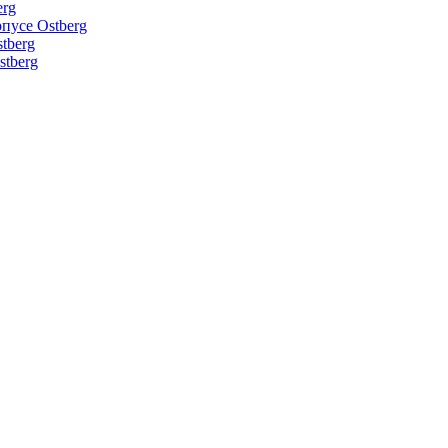
erg
пусе Ostberg
tberg
tberg