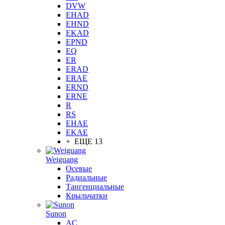
DVW
EHAD
EHND
EKAD
EPND
EQ
ER
ERAD
ERAE
ERND
ERNE
R
RS
EHAE
EKAE
+ ЕЩЕ 13
Weiguang
Осевые
Радиальные
Тангенциальные
Крыльчатки
Sunon
AC