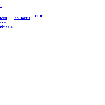
и
вы
+ ЕЩЕ
нсии
Контакты
нты
ификаты