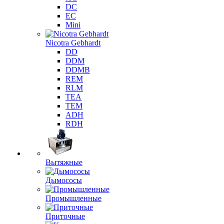
DC
EC
Mini
Nicotra Gebhardt
DD
DDM
DDMB
REM
RLM
TEA
TEM
ADH
RDH
Вытяжные
Дымососы
Промышленные
Приточные