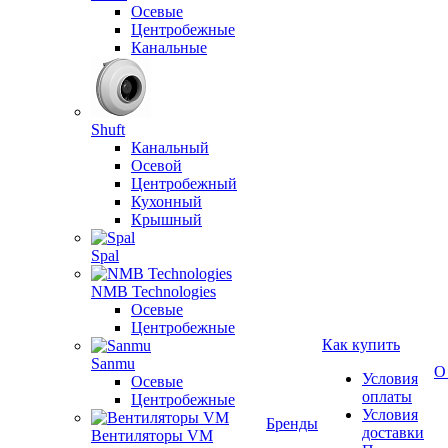
Осевые
Центробежные
Канальные
Shuft
Канальный
Осевой
Центробежный
Кухонный
Крышный
Spal
NMB Technologies
Осевые
Центробежные
Как купить
Sanmu
О
Условия
Осевые
оплаты
Центробежные
Условия
Бренды
доставки
Вентиляторы VM