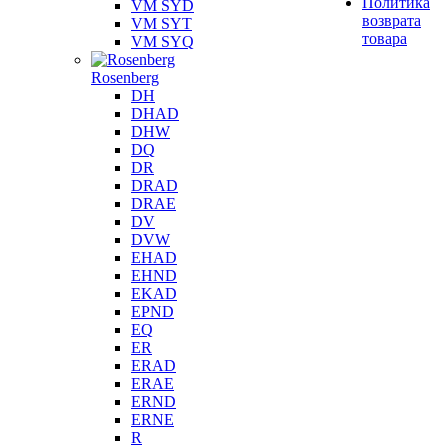
Политика
VM SYD
возврата
VM SYT
товара
VM SYQ
Rosenberg
DH
DHAD
DHW
DQ
DR
DRAD
DRAE
DV
DVW
EHAD
EHND
EKAD
EPND
EQ
ER
ERAD
ERAE
ERND
ERNE
R