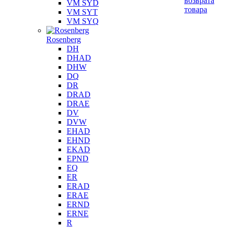
возврата
VM SYD
товара
VM SYT
VM SYQ
Rosenberg
DH
DHAD
DHW
DQ
DR
DRAD
DRAE
DV
DVW
EHAD
EHND
EKAD
EPND
EQ
ER
ERAD
ERAE
ERND
ERNE
R