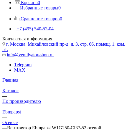
Корзина
0
Избранные товары
0
Сравнение товаров
0
+7 (495) 540-52-04
Контактная информация
г. Москва, Михайловский пр-д, д. 3, cтр. 66, помещ. 1, ком.
51.
info@ventilyator-shop.ru
Telegram
MAX
Главная
—
Каталог
—
По производителю
—
Ebmpapst
—
Осевые
—
Вентилятор Ebmpapst W1G250-CI37-52 осевой