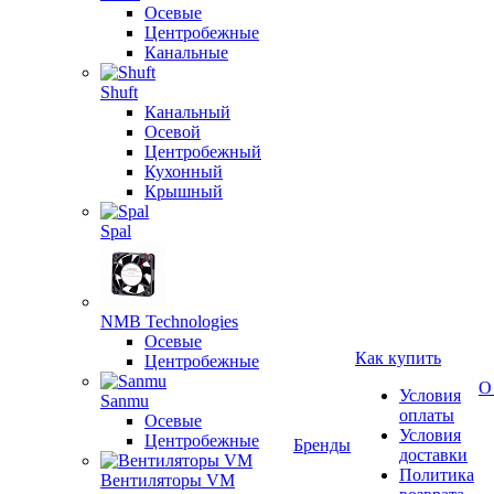
Осевые
Центробежные
Канальные
Shuft
Канальный
Осевой
Центробежный
Кухонный
Крышный
Spal
NMB Technologies
Осевые
Как купить
Центробежные
О
Условия
Sanmu
оплаты
Осевые
Условия
Центробежные
Бренды
доставки
Политика
Вентиляторы VM