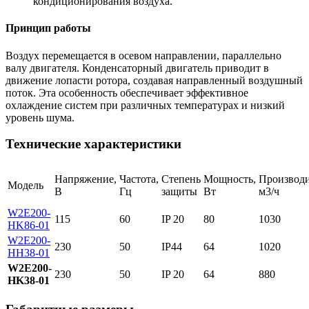
кондиционирования воздуха.
Принцип работы
Воздух перемещается в осевом направлении, параллельно
валу двигателя. Конденсаторный двигатель приводит в
движение лопасти ротора, создавая направленный воздушный
поток. Эта особенность обеспечивает эффективное
охлаждение систем при различных температурах и низкий
уровень шума.
Технические характеристики
Напряжение,
Частота,
Степень
Мощность,
Производи
Модель
В
Гц
защиты
Вт
м3/ч
W2E200-
115
60
IP 20
80
1030
HK86-01
W2E200-
230
50
IP44
64
1020
HH38-01
W2E200-
230
50
IP 20
64
880
HK38-01