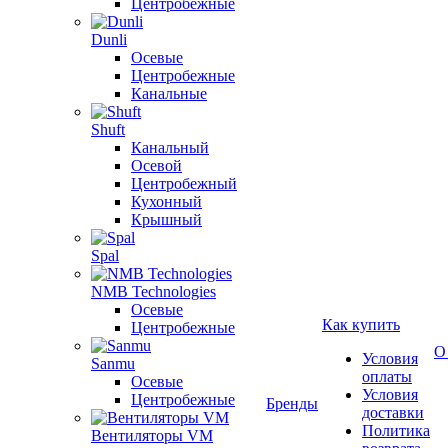
Центробежные
Dunli
Осевые
Центробежные
Канальные
Shuft
Канальный
Осевой
Центробежный
Кухонный
Крышный
Spal
NMB Technologies
Осевые
Как купить
Центробежные
О
Условия
Sanmu
оплаты
Осевые
Условия
Центробежные
Бренды
доставки
Политика
Вентиляторы VM