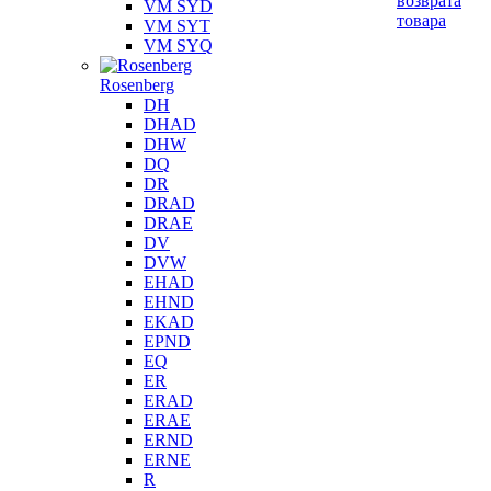
возврата
VM SYD
товара
VM SYT
VM SYQ
Rosenberg
DH
DHAD
DHW
DQ
DR
DRAD
DRAE
DV
DVW
EHAD
EHND
EKAD
EPND
EQ
ER
ERAD
ERAE
ERND
ERNE
R