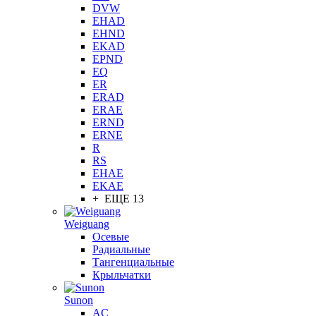
DVW
EHAD
EHND
EKAD
EPND
EQ
ER
ERAD
ERAE
ERND
ERNE
R
RS
EHAE
EKAE
+ ЕЩЕ 13
Weiguang
Осевые
Радиальные
Тангенциальные
Крыльчатки
Sunon
AC