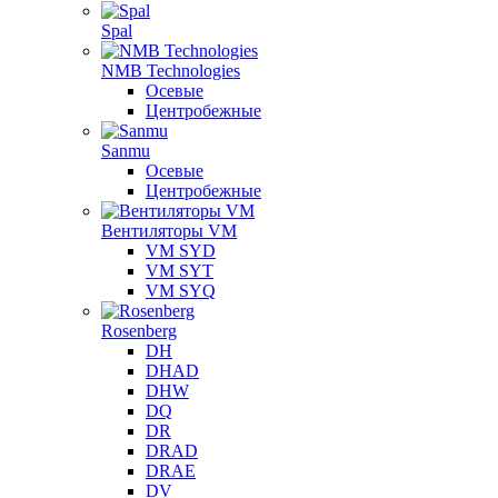
Spal
NMB Technologies
Осевые
Центробежные
Sanmu
Осевые
Центробежные
Вентиляторы VM
VM SYD
VM SYT
VM SYQ
Rosenberg
DH
DHAD
DHW
DQ
DR
DRAD
DRAE
DV