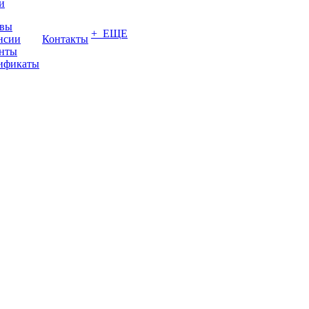
и
вы
+ ЕЩЕ
нсии
Контакты
нты
ификаты