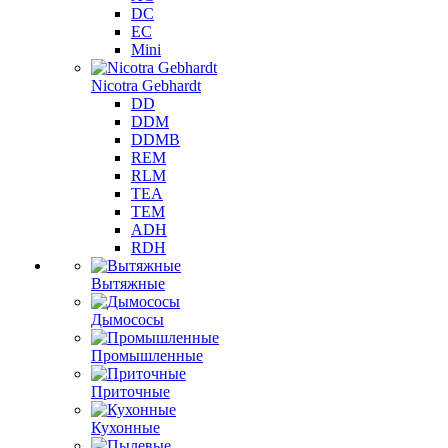
DC
EC
Mini
Nicotra Gebhardt
DD
DDM
DDMB
REM
RLM
TEA
TEM
ADH
RDH
Вытяжные
Дымососы
Промышленные
Приточные
Кухонные