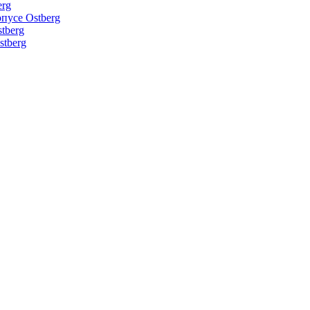
erg
пусе Ostberg
tberg
tberg