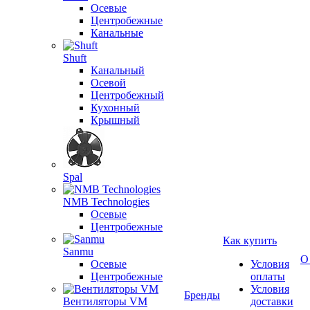
Осевые
Центробежные
Канальные
Shuft
Канальный
Осевой
Центробежный
Кухонный
Крышный
Spal
NMB Technologies
Осевые
Центробежные
Как купить
Sanmu
О
Осевые
Условия
Центробежные
оплаты
Условия
Бренды
Вентиляторы VM
доставки