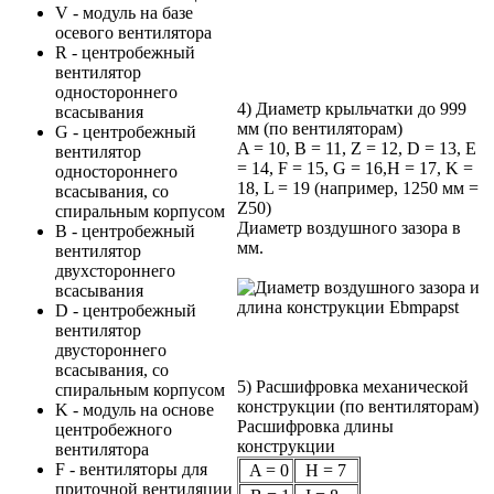
V - модуль на базе
осевого вентилятора
R - центробежный
вентилятор
одностороннего
4) Диаметр крыльчатки до 999
всасывания
мм (по вентиляторам)
G - центробежный
A = 10, B = 11, Z = 12, D = 13, E
вентилятор
= 14, F = 15, G = 16,H = 17, K =
одностороннего
18, L = 19 (например, 1250 мм =
всасывания, со
Z50)
спиральным корпусом
Диаметр воздушного зазора в
B - центробежный
мм.
вентилятор
двухстороннего
всасывания
D - центробежный
вентилятор
двустороннего
всасывания, со
5) Расшифровка механической
спиральным корпусом
конструкции (по вентиляторам)
K - модуль на основе
Расшифровка длины
центробежного
конструкции
вентилятора
F - вентиляторы для
A = 0
H = 7
приточной вентиляции