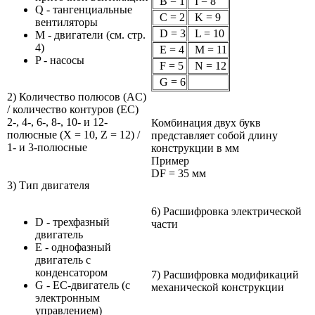
B = 1
I = 8
Q - тангенциальные
C = 2
K = 9
вентиляторы
D = 3
L = 10
M - двигатели (см. стр.
4)
E = 4
M = 11
P - насосы
F = 5
N = 12
G = 6
2) Количество полюсов (AC)
/ количество контуров (EC)
2-, 4-, 6-, 8-, 10- и 12-
Комбинация двух букв
полюсные (X = 10, Z = 12) /
представляет собой длину
1- и 3-полюсные
конструкции в мм
Пример
DF = 35 мм
3) Тип двигателя
6) Расшифровка электрической
D - трехфазный
части
двигатель
E - однофазный
двигатель с
конденсатором
7) Расшифровка модификаций
G - ЕС-двигатель (с
механической конструкции
электронным
управлением)