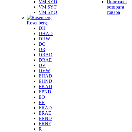
VM SYD
Политика
VM SYT
возврата
VM SYQ
товара
Rosenberg
DH
DHAD
DHW
DQ
DR
DRAD
DRAE
DV
DVW
EHAD
EHND
EKAD
EPND
EQ
ER
ERAD
ERAE
ERND
ERNE
R