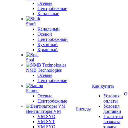
Осевые
Центробежные
Канальные
Shuft
Канальный
Осевой
Центробежный
Кухонный
Крышный
Spal
NMB Technologies
Осевые
Центробежные
Как купить
Sanmu
О
Осевые
Условия
Центробежные
оплаты
Условия
Бренды
Вентиляторы VM
доставки
VM SYD
Политика
VM SYT
возврата
VM SYQ
товара