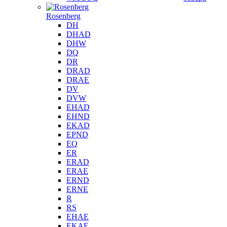
Rosenberg
DH
DHAD
DHW
DQ
DR
DRAD
DRAE
DV
DVW
EHAD
EHND
EKAD
EPND
EQ
ER
ERAD
ERAE
ERND
ERNE
R
RS
EHAE
EKAE