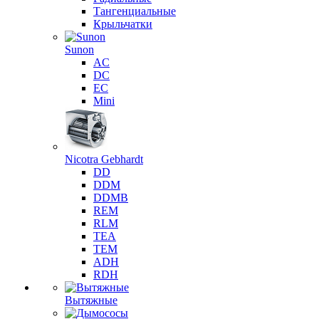
Тангенциальные
Крыльчатки
Sunon
AC
DC
EC
Mini
Nicotra Gebhardt
DD
DDM
DDMB
REM
RLM
TEA
TEM
ADH
RDH
Вытяжные