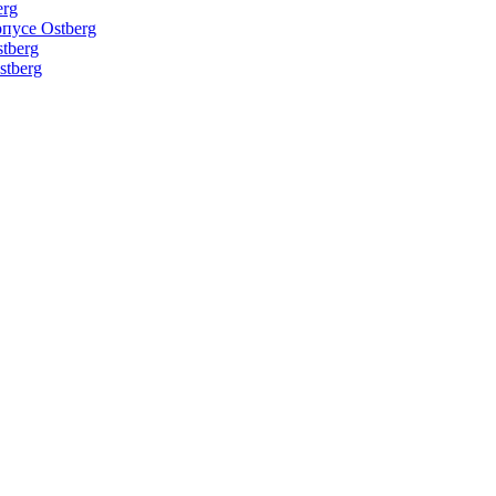
erg
пусе Ostberg
tberg
tberg