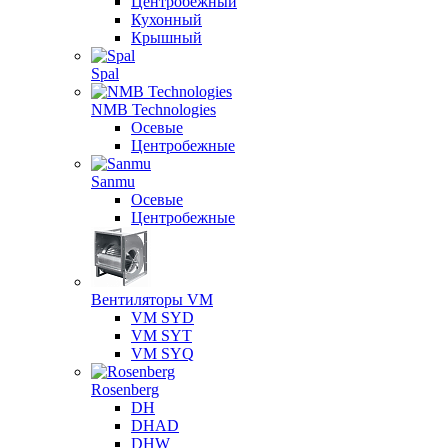
Центробежный
Кухонный
Крышный
Spal
NMB Technologies
Осевые
Центробежные
Sanmu
Осевые
Центробежные
Вентиляторы VM
VM SYD
VM SYT
VM SYQ
Rosenberg
DH
DHAD
DHW