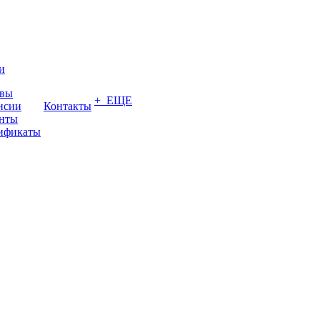
и
вы
+ ЕЩЕ
нсии
Контакты
нты
ификаты