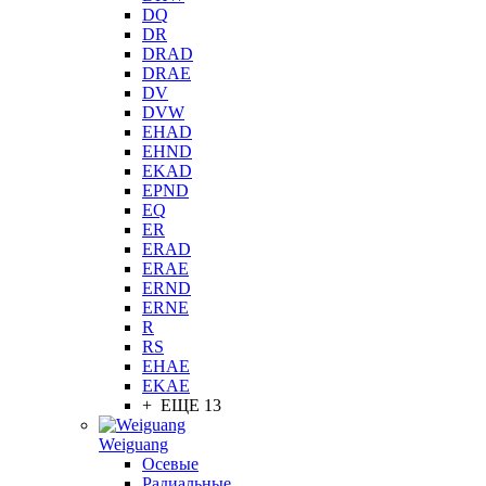
DQ
DR
DRAD
DRAE
DV
DVW
EHAD
EHND
EKAD
EPND
EQ
ER
ERAD
ERAE
ERND
ERNE
R
RS
EHAE
EKAE
+ ЕЩЕ 13
Weiguang
Осевые
Радиальные