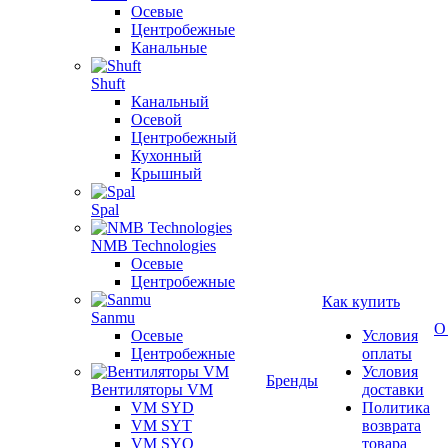
Осевые
Центробежные
Канальные
Shuft
Канальный
Осевой
Центробежный
Кухонный
Крышный
Spal
NMB Technologies
Осевые
Центробежные
Как купить
Sanmu
О
Осевые
Условия
Центробежные
оплаты
Условия
Бренды
Вентиляторы VM
доставки
VM SYD
Политика
VM SYT
возврата
VM SYQ
товара