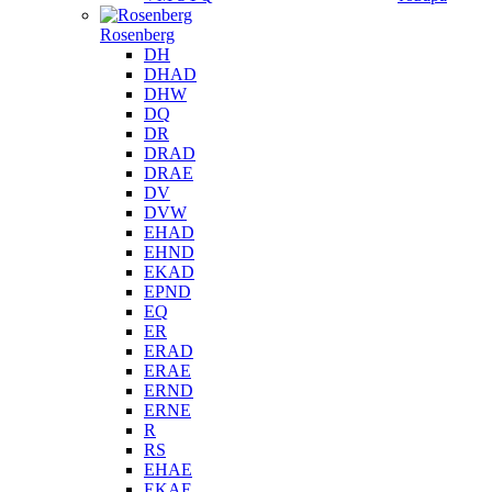
Rosenberg
DH
DHAD
DHW
DQ
DR
DRAD
DRAE
DV
DVW
EHAD
EHND
EKAD
EPND
EQ
ER
ERAD
ERAE
ERND
ERNE
R
RS
EHAE
EKAE