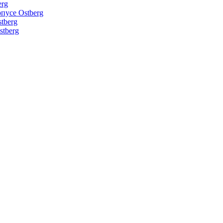
erg
пусе Ostberg
tberg
tberg