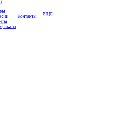
и
вы
+ ЕЩЕ
нсии
Контакты
нты
ификаты