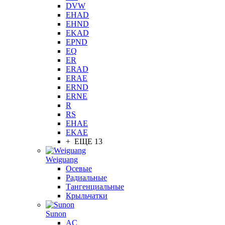
DVW
EHAD
EHND
EKAD
EPND
EQ
ER
ERAD
ERAE
ERND
ERNE
R
RS
EHAE
EKAE
+ ЕЩЕ 13
Weiguang
Осевые
Радиальные
Тангенциальные
Крыльчатки
Sunon
AC