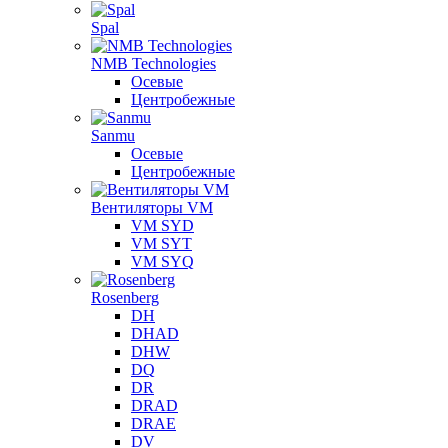
Spal
NMB Technologies
Осевые
Центробежные
Sanmu
Осевые
Центробежные
Вентиляторы VM
VM SYD
VM SYT
VM SYQ
Rosenberg
DH
DHAD
DHW
DQ
DR
DRAD
DRAE
DV