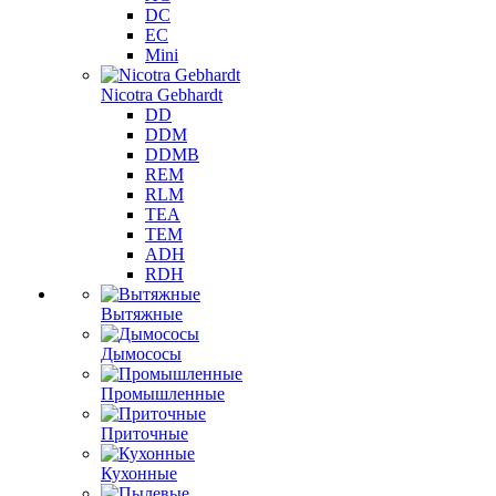
DC
EC
Mini
Nicotra Gebhardt
DD
DDM
DDMB
REM
RLM
TEA
TEM
ADH
RDH
Вытяжные
Дымососы
Промышленные
Приточные
Кухонные