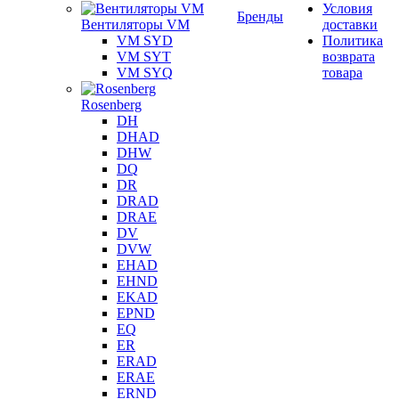
Условия
Бренды
Вентиляторы VM
доставки
VM SYD
Политика
VM SYT
возврата
VM SYQ
товара
Rosenberg
DH
DHAD
DHW
DQ
DR
DRAD
DRAE
DV
DVW
EHAD
EHND
EKAD
EPND
EQ
ER
ERAD
ERAE
ERND