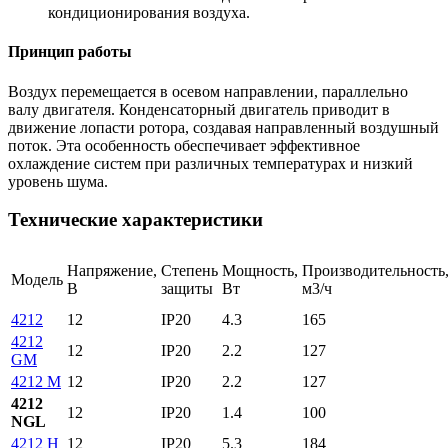
кондиционирования воздуха.
Принцип работы
Воздух перемещается в осевом направлении, параллельно
валу двигателя. Конденсаторный двигатель приводит в
движение лопасти ротора, создавая направленный воздушный
поток. Эта особенность обеспечивает эффективное
охлаждение систем при различных температурах и низкий
уровень шума.
Технические характеристики
Напряжение,
Степень
Мощность,
Производительность
Модель
В
защиты
Вт
м3/ч
4212
12
IP20
4.3
165
4212
12
IP20
2.2
127
GM
4212 M
12
IP20
2.2
127
4212
12
IP20
1.4
100
NGL
4212 H
12
IP20
5.3
184