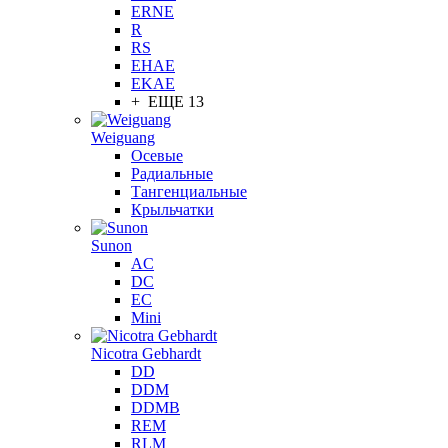
ERNE
R
RS
EHAE
EKAE
+ ЕЩЕ 13
Weiguang
Осевые
Радиальные
Тангенциальные
Крыльчатки
Sunon
AC
DC
EC
Mini
Nicotra Gebhardt
DD
DDM
DDMB
REM
RLM