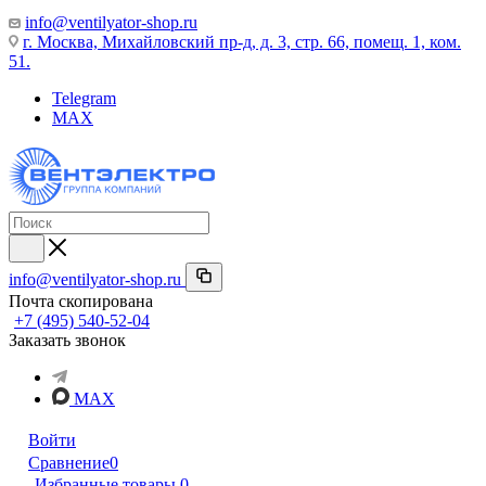
info@ventilyator-shop.ru
г. Москва, Михайловский пр-д, д. 3, cтр. 66, помещ. 1, ком.
51.
Telegram
MAX
info@ventilyator-shop.ru
Почта скопирована
+7 (495) 540-52-04
Заказать звонок
MAX
Войти
Сравнение
0
Избранные товары
0