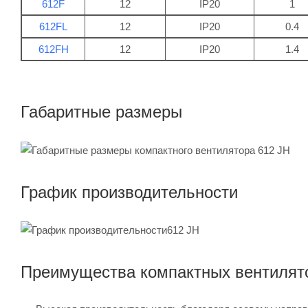
612F
12
IP20
1
612FL
12
IP20
0.4
612FH
12
IP20
1.4
Габаритные размеры
График производительности
Преимущества компактных вентилят