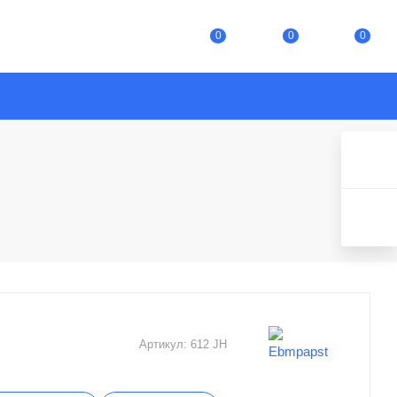
0
0
0
Артикул:
612 JH