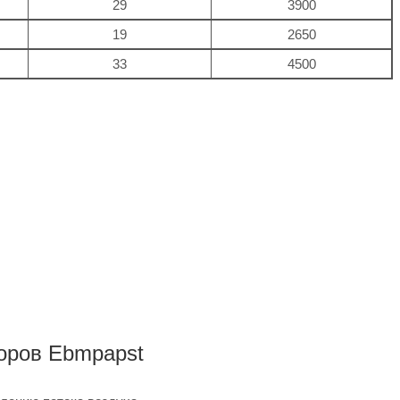
29
3900
19
2650
33
4500
оров Ebmpapst