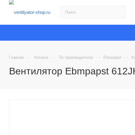
—
—
—
—
Главная
Каталог
По производителю
Ebmpapst
К
Вентилятор Ebmpapst 612J