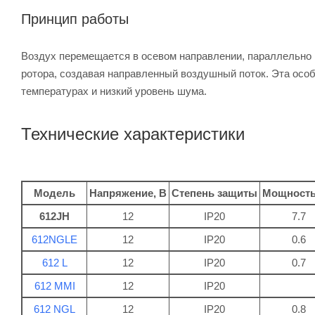
Принцип работы
Воздух перемещается в осевом направлении, параллельно 
ротора, создавая направленный воздушный поток. Эта осо
температурах и низкий уровень шума.
Технические характеристики
Модель
Напряжение, В
Степень защиты
Мощность
612JH
12
IP20
7.7
612NGLE
12
IP20
0.6
612 L
12
IP20
0.7
612 MMI
12
IP20
612 NGL
12
IP20
0.8