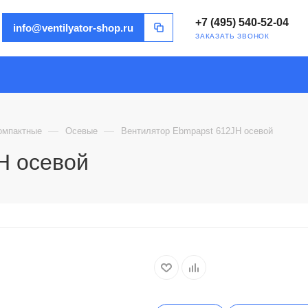
+7 (495) 540-52-04
info@ventilyator-shop.ru
ЗАКАЗАТЬ ЗВОНОК
—
—
омпактные
Осевые
Вентилятор Ebmpapst 612JH осевой
H осевой