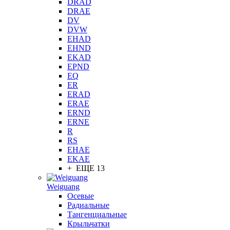
DRAD
DRAE
DV
DVW
EHAD
EHND
EKAD
EPND
EQ
ER
ERAD
ERAE
ERND
ERNE
R
RS
EHAE
EKAE
+ ЕЩЕ 13
Weiguang
Осевые
Радиальные
Тангенциальные
Крыльчатки