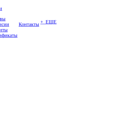
и
вы
+ ЕЩЕ
нсии
Контакты
нты
ификаты