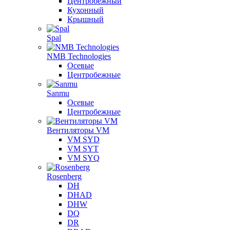
Центробежный
Кухонный
Крышный
Spal
NMB Technologies
Осевые
Центробежные
Sanmu
Осевые
Центробежные
Вентиляторы VM
VM SYD
VM SYT
VM SYQ
Rosenberg
DH
DHAD
DHW
DQ
DR