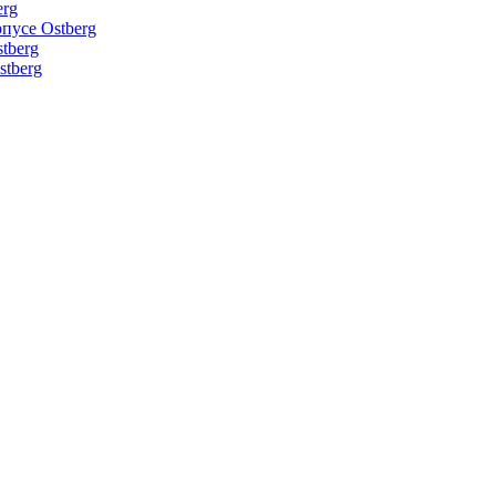
erg
пусе Ostberg
tberg
tberg