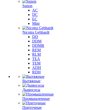
Sunon
AC
DC
EC
Mini
Nicotra Gebhardt
DD
DDM
DDMB
REM
RLM
TEA
TEM
ADH
RDH
Вытяжные
Дымососы
Промышленные
Приточные