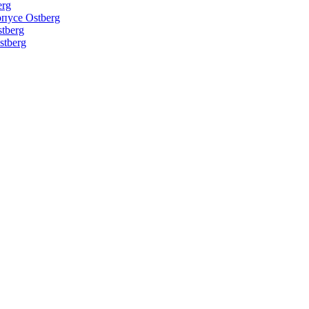
erg
пусе Ostberg
tberg
tberg