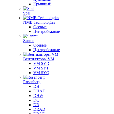
Крышный
Spal
NMB Technologies
Осевые
Центробежные
Sanmu
Осевые
Центробежные
Вентиляторы VM
VM SYD
VM SYT
VM SYQ
Rosenberg
DH
DHAD
DHW
DQ
DR
DRAD
DRAE