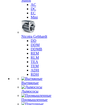
Sunon
AC
DC
EC
Mini
Nicotra Gebhardt
DD
DDM
DDMB
REM
RLM
TEA
TEM
ADH
RDH
Вытяжные
Дымососы
Промышленные