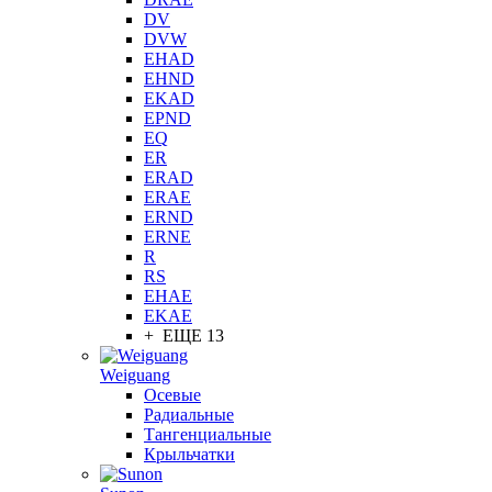
DV
DVW
EHAD
EHND
EKAD
EPND
EQ
ER
ERAD
ERAE
ERND
ERNE
R
RS
EHAE
EKAE
+ ЕЩЕ 13
Weiguang
Осевые
Радиальные
Тангенциальные
Крыльчатки