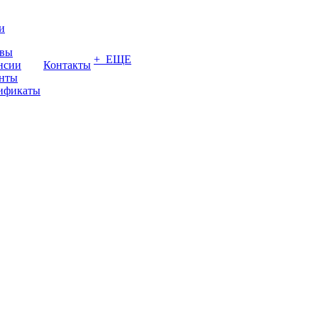
и
вы
+ ЕЩЕ
нсии
Контакты
нты
ификаты