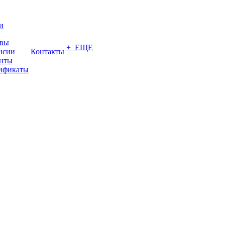
и
вы
+ ЕЩЕ
нсии
Контакты
нты
ификаты