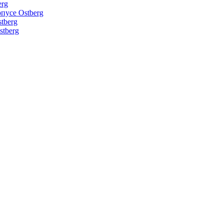
erg
пусе Ostberg
tberg
tberg