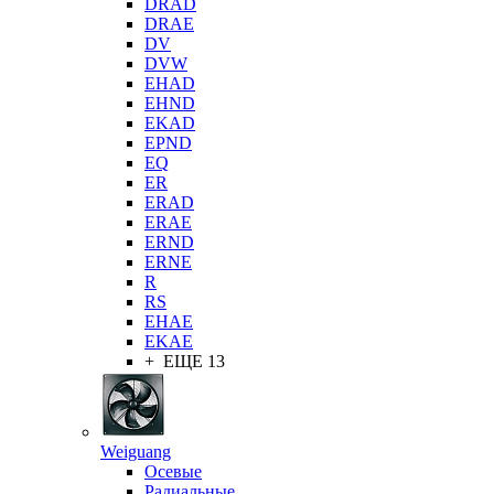
DRAD
DRAE
DV
DVW
EHAD
EHND
EKAD
EPND
EQ
ER
ERAD
ERAE
ERND
ERNE
R
RS
EHAE
EKAE
+ ЕЩЕ 13
Weiguang
Осевые
Радиальные