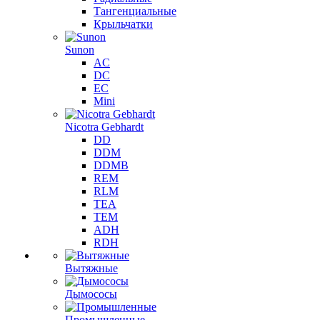
Тангенциальные
Крыльчатки
Sunon
AC
DC
EC
Mini
Nicotra Gebhardt
DD
DDM
DDMB
REM
RLM
TEA
TEM
ADH
RDH
Вытяжные
Дымососы
Промышленные