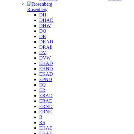
Rosenberg
DH
DHAD
DHW
DQ
DR
DRAD
DRAE
DV
DVW
EHAD
EHND
EKAD
EPND
EQ
ER
ERAD
ERAE
ERND
ERNE
R
RS
EHAE
EKAE