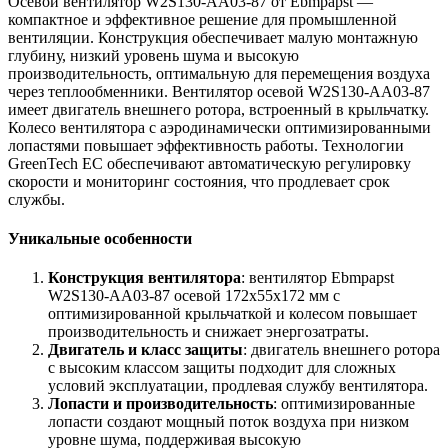
Осевой вентилятор W2S130-AA03-87 от Ebmpapst —
компактное и эффективное решение для промышленной
вентиляции. Конструкция обеспечивает малую монтажную
глубину, низкий уровень шума и высокую
производительность, оптимальную для перемещения воздуха
через теплообменники. Вентилятор осевой W2S130-AA03-87
имеет двигатель внешнего ротора, встроенный в крыльчатку.
Колесо вентилятора с аэродинамически оптимизированными
лопастями повышает эффективность работы. Технологии
GreenTech EC обеспечивают автоматическую регулировку
скорости и мониторинг состояния, что продлевает срок
службы.
Уникальные особенности
Конструкция вентилятора
: вентилятор Ebmpapst
W2S130-AA03-87 осевой 172х55х172 мм с
оптимизированной крыльчаткой и колесом повышает
производительность и снижает энергозатраты.
Двигатель и класс защиты
: двигатель внешнего ротора
с высоким классом защиты подходит для сложных
условий эксплуатации, продлевая службу вентилятора.
Лопасти и производительность
: оптимизированные
лопасти создают мощный поток воздуха при низком
уровне шума, поддерживая высокую