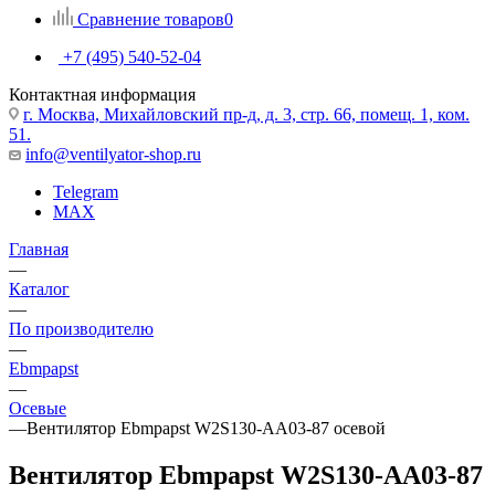
Сравнение товаров
0
+7 (495) 540-52-04
Контактная информация
г. Москва, Михайловский пр-д, д. 3, cтр. 66, помещ. 1, ком.
51.
info@ventilyator-shop.ru
Telegram
MAX
Главная
—
Каталог
—
По производителю
—
Ebmpapst
—
Осевые
—
Вентилятор Ebmpapst W2S130-AA03-87 осевой
Вентилятор Ebmpapst W2S130-AA03-87