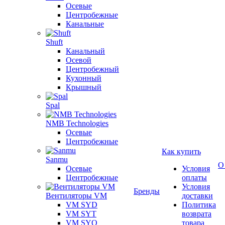
Осевые
Центробежные
Канальные
Shuft
Канальный
Осевой
Центробежный
Кухонный
Крышный
Spal
NMB Technologies
Осевые
Центробежные
Как купить
Sanmu
О
Осевые
Условия
Центробежные
оплаты
Условия
Бренды
Вентиляторы VM
доставки
VM SYD
Политика
VM SYT
возврата
VM SYQ
товара