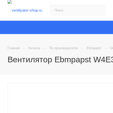
—
—
—
—
Главная
Каталог
По производителю
Ebmpapst
О
Вентилятор Ebmpapst W4E