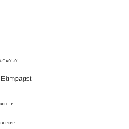
 Ebmpapst
вности.
авление.