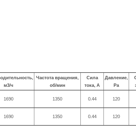
одительность,
Частота вращения,
Сила
Давление,
м3/ч
об/мин
тока, A
Pa
1690
1350
0.44
120
1690
1350
0.44
120