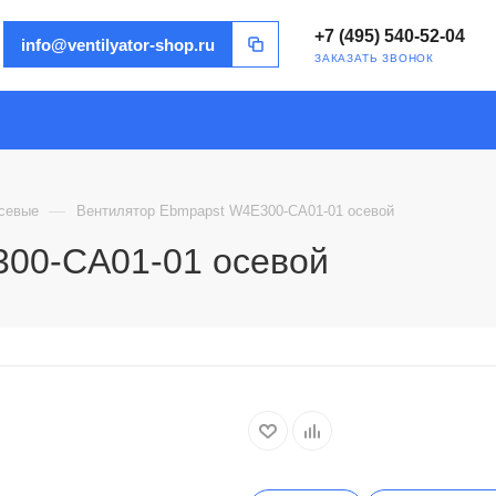
+7 (495) 540-52-04
info@ventilyator-shop.ru
ЗАКАЗАТЬ ЗВОНОК
—
севые
Вентилятор Ebmpapst W4E300-CA01-01 осевой
300-CA01-01 осевой