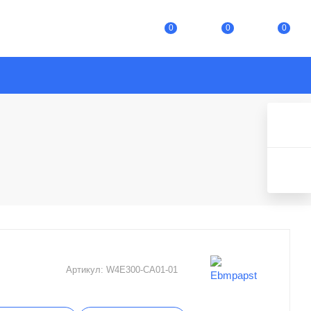
0
0
0
Артикул:
W4E300-CA01-01