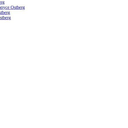
erg
пусе Ostberg
tberg
tberg