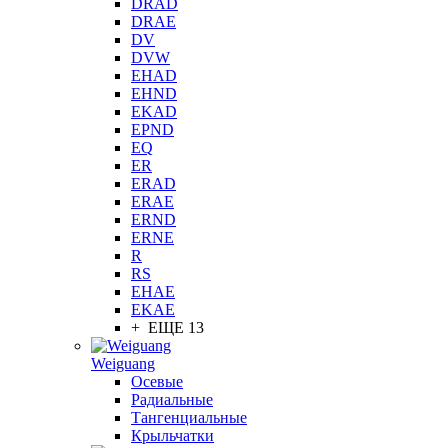
DRAD
DRAE
DV
DVW
EHAD
EHND
EKAD
EPND
EQ
ER
ERAD
ERAE
ERND
ERNE
R
RS
EHAE
EKAE
+ ЕЩЕ 13
Weiguang
Осевые
Радиальные
Тангенциальные
Крыльчатки