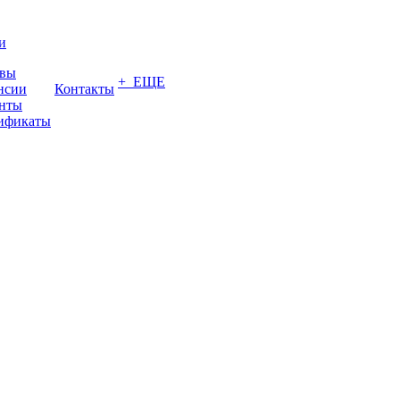
и
вы
+ ЕЩЕ
нсии
Контакты
нты
ификаты