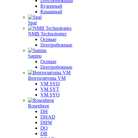
Центробежный
Кухонный
Крышный
Spal
NMB Technologies
Осевые
Центробежные
Sanmu
Осевые
Центробежные
Вентиляторы VM
VM SYD
VM SYT
VM SYQ
Rosenberg
DH
DHAD
DHW
DQ
DR