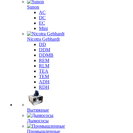
Sunon
AC
DC
EC
Mini
Nicotra Gebhardt
DD
DDM
DDMB
REM
RLM
TEA
TEM
ADH
RDH
Вытяжные
Дымососы
Промышленные